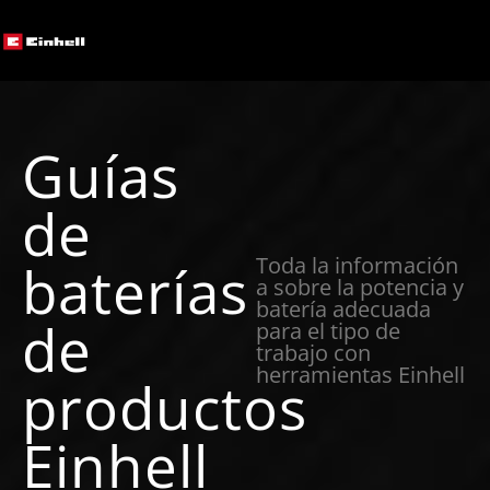
Guías
de
Toda la información
baterías
a sobre la potencia y
batería adecuada
de
para el tipo de
trabajo con
herramientas Einhell
productos
Einhell