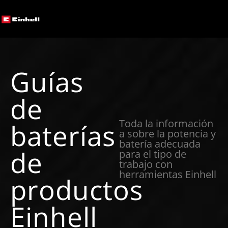
Guías
de
Toda la información
baterías
a sobre la potencia y
batería adecuada
de
para el tipo de
trabajo con
herramientas Einhell
productos
Einhell