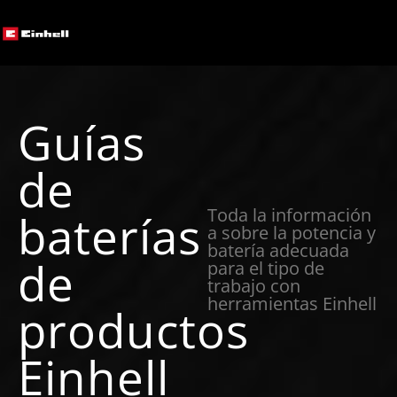
Guías
de
Toda la información
baterías
a sobre la potencia y
batería adecuada
de
para el tipo de
trabajo con
herramientas Einhell
productos
Einhell