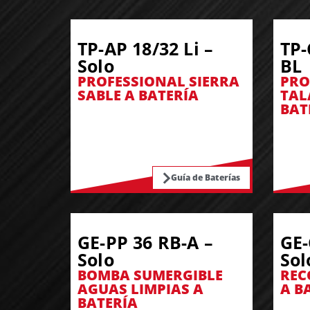
TP-AP 18/32 Li –
TP-
Solo
BL
PROFESSIONAL SIERRA
PRO
SABLE A BATERÍA
TAL
BAT
Guía de Baterías
GE-PP 36 RB-A –
GE-
Solo
Sol
BOMBA SUMERGIBLE
REC
AGUAS LIMPIAS A
A B
BATERÍA