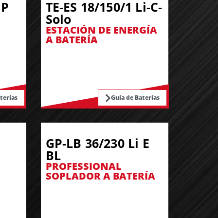
 P
TE-ES 18/150/1 Li-C-
Solo
ESTACIÓN DE ENERGÍA
A BATERÍA
terías
Guía de Baterías
GP-LB 36/230 Li E
BL
PROFESSIONAL
SOPLADOR A BATERÍA