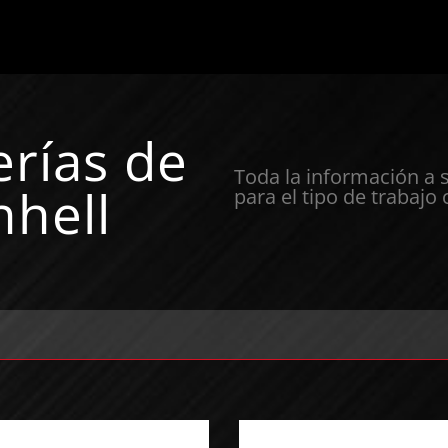
erías de
Toda la información a 
nhell
para el tipo de trabajo