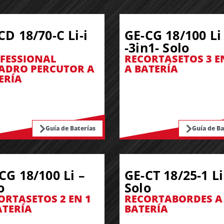
CD 18/70-C Li-i
GE-CG 18/100 Li
-3in1- Solo
FESSIONAL
RECORTASETOS 3 E
ADRO PERCUTOR A
A BATERÍA
ERÍA
Guía de Baterías
Guía de Ba
CG 18/100 Li –
GE-CT 18/25-1 Li
o
Solo
ORTASETOS 2 EN 1
RECORTABORDES A
ATERÍA
BATERÍA