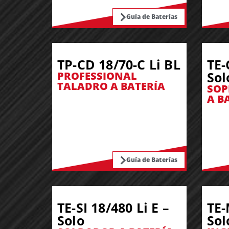
Guía de Baterías
TP-CD 18/70-C Li BL
TE-
Sol
PROFESSIONAL
TALADRO A BATERÍA
SOP
A B
Guía de Baterías
TE-SI 18/480 Li E –
TE-
Solo
Sol