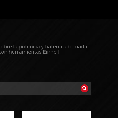
sobre la potencia y batería adecuada
 con herramientas Einhell