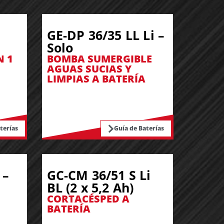
GE-DP 36/35 LL Li –
Solo
N 1
BOMBA SUMERGIBLE
AGUAS SUCIAS Y
LIMPIAS A BATERÍA
terías
Guía de Baterías
 –
GC-CM 36/51 S Li
BL (2 x 5,2 Ah)
CORTACÉSPED A
BATERÍA