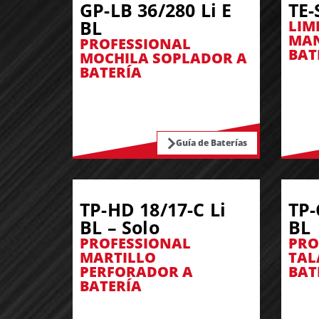
GP-LB 36/280 Li E
TE-
BL
LIM
MAN
PROFESSIONAL
BAT
MOCHILA SOPLADOR A
BATERÍA
Guía de Baterías
TP-HD 18/17-C Li
TP-
BL – Solo
BL
PROFESSIONAL
PRO
MARTILLO
TAL
PERFORADOR A
BAT
BATERÍA