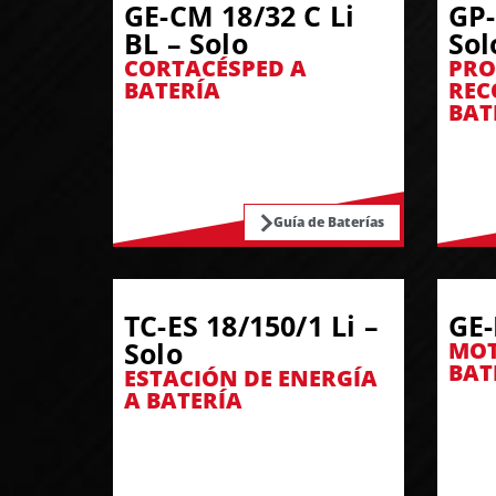
GE-CM 18/32 C Li
GP-
BL – Solo
Sol
CORTACÉSPED A
PRO
BATERÍA
REC
BAT
Guía de Baterías
TC-ES 18/150/1 Li –
GE-
Solo
MOT
BAT
ESTACIÓN DE ENERGÍA
A BATERÍA