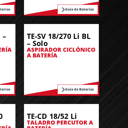
terías
Guía de Baterías
 –
TE-SV 18/270 Li BL
– Solo
ERÍA
ASPIRADOR CICLÓNICO
A BATERÍA
terías
Guía de Baterías
0
TE-CD 18/52 Li
TALADRO PERCUTOR A