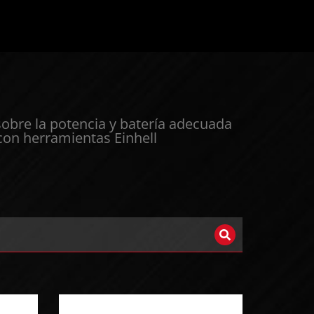
sobre la potencia y batería adecuada
 con herramientas Einhell