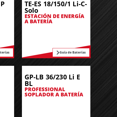
 P
TE-ES 18/150/1 Li-C-
Solo
ESTACIÓN DE ENERGÍA
A BATERÍA
terías
Guía de Baterías
GP-LB 36/230 Li E
BL
PROFESSIONAL
SOPLADOR A BATERÍA