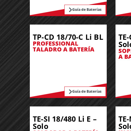
Guía de Baterías
TP-CD 18/70-C Li BL
TE-
Sol
PROFESSIONAL
TALADRO A BATERÍA
SOP
A B
Guía de Baterías
TE-SI 18/480 Li E –
TE-
Solo
Sol