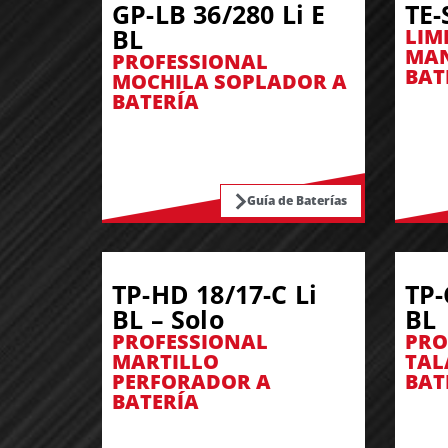
GP-LB 36/280 Li E
TE-
BL
LIM
MAN
PROFESSIONAL
BAT
MOCHILA SOPLADOR A
BATERÍA
Guía de Baterías
TP-HD 18/17-C Li
TP-
BL – Solo
BL
PROFESSIONAL
PRO
MARTILLO
TAL
PERFORADOR A
BAT
BATERÍA