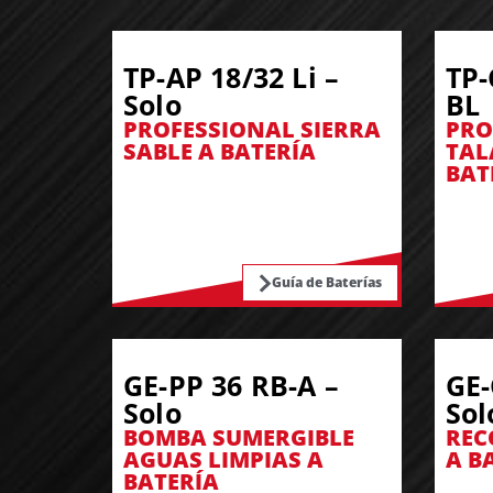
TP-AP 18/32 Li –
TP-
Solo
BL
PROFESSIONAL SIERRA
PRO
SABLE A BATERÍA
TAL
BAT
Guía de Baterías
GE-PP 36 RB-A –
GE-
Solo
Sol
BOMBA SUMERGIBLE
REC
AGUAS LIMPIAS A
A B
BATERÍA