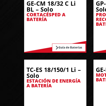
GE-CM 18/32 C Li
GP-
BL – Solo
Sol
CORTACÉSPED A
PRO
BATERÍA
REC
BAT
Guía de Baterías
TC-ES 18/150/1 Li –
GE-
Solo
MOT
BAT
ESTACIÓN DE ENERGÍA
A BATERÍA