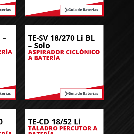
terías
Guía de Baterías
 –
TE-SV 18/270 Li BL
– Solo
ERÍA
ASPIRADOR CICLÓNICO
A BATERÍA
terías
Guía de Baterías
0
TE-CD 18/52 Li
TALADRO PERCUTOR A