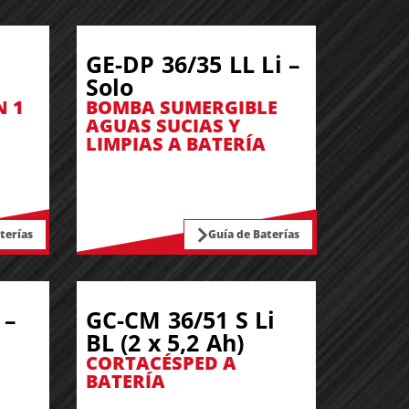
GE-DP 36/35 LL Li –
Solo
N 1
BOMBA SUMERGIBLE
AGUAS SUCIAS Y
LIMPIAS A BATERÍA
terías
Guía de Baterías
 –
GC-CM 36/51 S Li
BL (2 x 5,2 Ah)
CORTACÉSPED A
BATERÍA