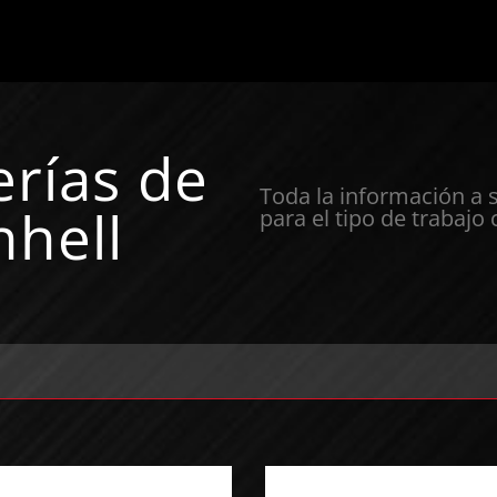
erías de
Toda la información a 
nhell
para el tipo de trabajo