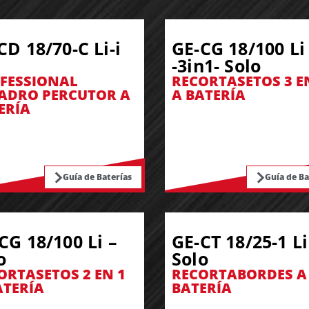
CD 18/70-C Li-i
GE-CG 18/100 Li
-3in1- Solo
FESSIONAL
RECORTASETOS 3 E
ADRO PERCUTOR A
A BATERÍA
ERÍA
Guía de Baterías
Guía de Ba
CG 18/100 Li –
GE-CT 18/25-1 Li
o
Solo
ORTASETOS 2 EN 1
RECORTABORDES A
ATERÍA
BATERÍA