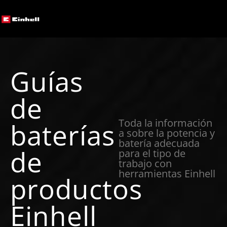
Guías
de
Toda la información
baterías
a sobre la potencia y
batería adecuada
de
para el tipo de
trabajo con
herramientas Einhell
productos
Einhell