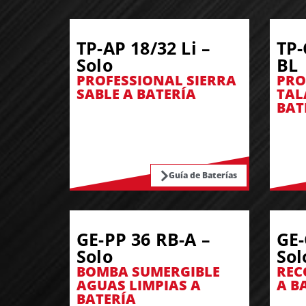
TP-AP 18/32 Li –
TP-
Solo
BL
PROFESSIONAL SIERRA
PRO
SABLE A BATERÍA
TAL
BAT
Guía de Baterías
GE-PP 36 RB-A –
GE-
Solo
Sol
BOMBA SUMERGIBLE
REC
AGUAS LIMPIAS A
A B
BATERÍA