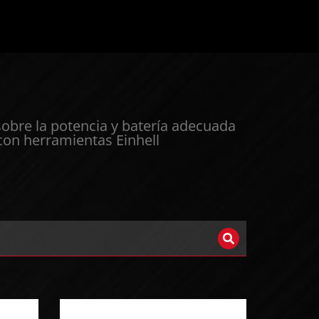
sobre la potencia y batería adecuada
 con herramientas Einhell