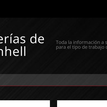
erías de
Toda la información a 
nhell
para el tipo de trabajo