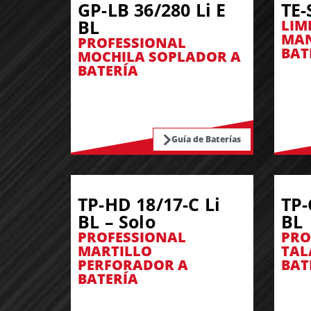
GP-LB 36/280 Li E
TE-
BL
LIM
MAN
PROFESSIONAL
BAT
MOCHILA SOPLADOR A
BATERÍA
Guía de Baterías
TP-HD 18/17-C Li
TP-
BL – Solo
BL
PROFESSIONAL
PRO
MARTILLO
TAL
PERFORADOR A
BAT
BATERÍA