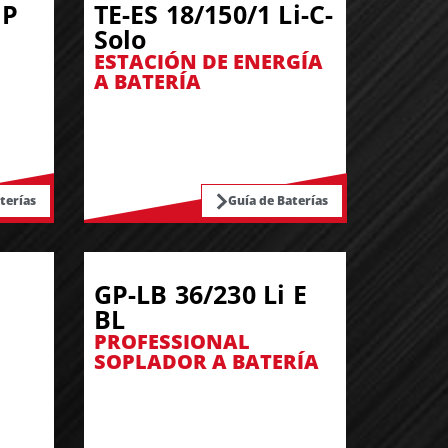
 P
TE-ES 18/150/1 Li-C-
Solo
ESTACIÓN DE ENERGÍA
A BATERÍA
terías
Guía de Baterías
GP-LB 36/230 Li E
BL
PROFESSIONAL
SOPLADOR A BATERÍA