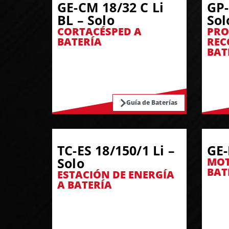
GE-CM 18/32 C Li
GP-
BL – Solo
Sol
CORTACÉSPED A
PRO
BATERÍA
REC
BAT
Guía de Baterías
TC-ES 18/150/1 Li –
GE-
Solo
MOT
BAT
ESTACIÓN DE ENERGÍA
A BATERÍA