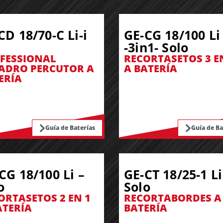
CD 18/70-C Li-i
GE-CG 18/100 Li
-3in1- Solo
FESSIONAL
RECORTASETOS 3 E
ADRO PERCUTOR A
A BATERÍA
ERÍA
Guía de Baterías
Guía de Ba
CG 18/100 Li –
GE-CT 18/25-1 Li
o
Solo
ORTASETOS 2 EN 1
RECORTABORDES A
ATERÍA
BATERÍA