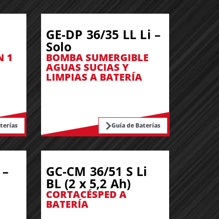
GE-DP 36/35 LL Li –
Solo
N 1
BOMBA SUMERGIBLE
AGUAS SUCIAS Y
LIMPIAS A BATERÍA
terías
Guía de Baterías
 –
GC-CM 36/51 S Li
BL (2 x 5,2 Ah)
CORTACÉSPED A
BATERÍA