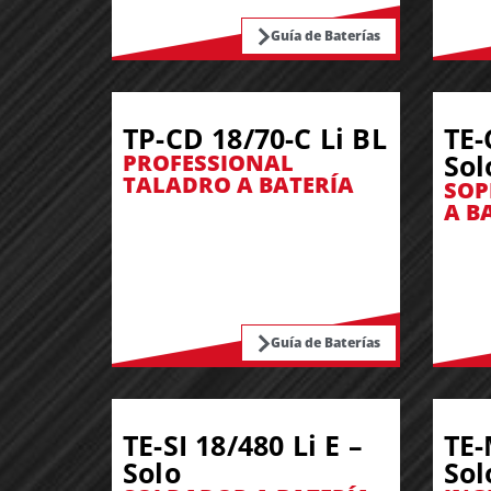
Guía de Baterías
TP-CD 18/70-C Li BL
TE-
Sol
PROFESSIONAL
TALADRO A BATERÍA
SOP
A B
Guía de Baterías
TE-SI 18/480 Li E –
TE-
Solo
Sol