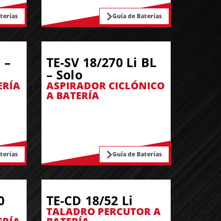
terías
Guía de Baterías
 –
TE-SV 18/270 Li BL
– Solo
ERÍA
ASPIRADOR CICLÓNICO
A BATERÍA
terías
Guía de Baterías
0
TE-CD 18/52 Li
TALADRO PERCUTOR A