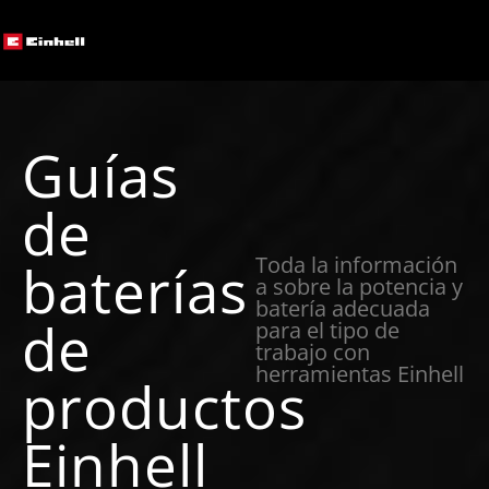
Guías
de
Toda la información
baterías
a sobre la potencia y
batería adecuada
de
para el tipo de
trabajo con
herramientas Einhell
productos
Einhell