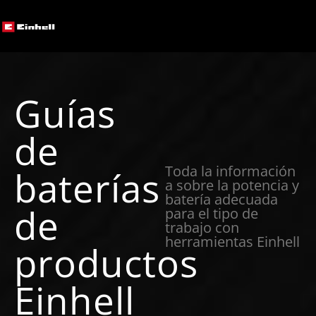
Guías
de
Toda la información
baterías
a sobre la potencia y
batería adecuada
de
para el tipo de
trabajo con
herramientas Einhell
productos
Einhell