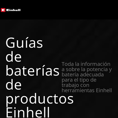
Guías
de
Toda la información
baterías
a sobre la potencia y
batería adecuada
de
para el tipo de
trabajo con
herramientas Einhell
productos
Einhell