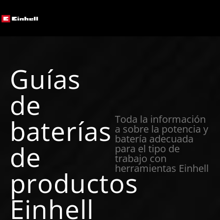
Guías
de
Toda la información
baterías
a sobre la potencia y
batería adecuada
de
para el tipo de
trabajo con
herramientas Einhell
productos
Einhell