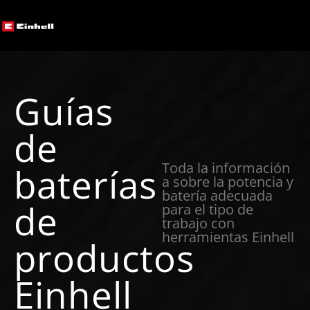
Guías
de
Toda la información
baterías
a sobre la potencia y
batería adecuada
de
para el tipo de
trabajo con
herramientas Einhell
productos
Einhell