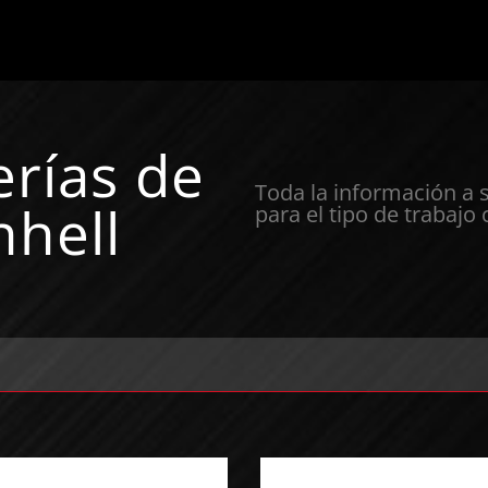
erías de
Toda la información a 
nhell
para el tipo de trabajo