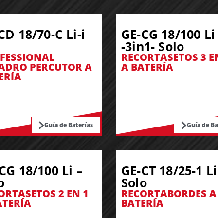
CD 18/70-C Li-i
GE-CG 18/100 Li
-3in1- Solo
FESSIONAL
RECORTASETOS 3 E
ADRO PERCUTOR A
A BATERÍA
ERÍA
Guía de Baterías
Guía de Ba
CG 18/100 Li –
GE-CT 18/25-1 Li
o
Solo
ORTASETOS 2 EN 1
RECORTABORDES A
ATERÍA
BATERÍA