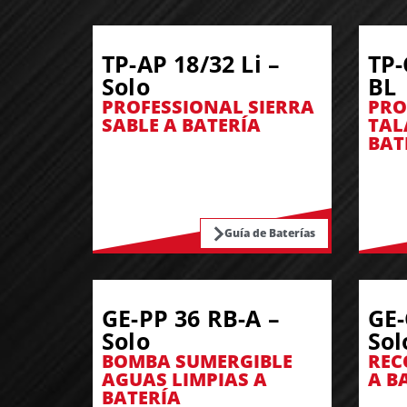
TP-AP 18/32 Li –
TP-
Solo
BL
PROFESSIONAL SIERRA
PRO
SABLE A BATERÍA
TAL
BAT
Guía de Baterías
GE-PP 36 RB-A –
GE-
Solo
Sol
BOMBA SUMERGIBLE
REC
AGUAS LIMPIAS A
A B
BATERÍA