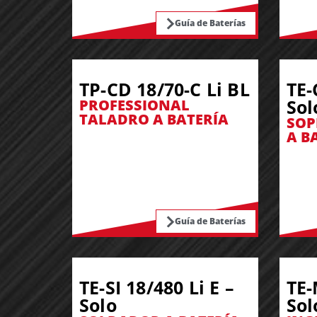
Guía de Baterías
TP-CD 18/70-C Li BL
TE-
Sol
PROFESSIONAL
TALADRO A BATERÍA
SOP
A B
Guía de Baterías
TE-SI 18/480 Li E –
TE-
Solo
Sol