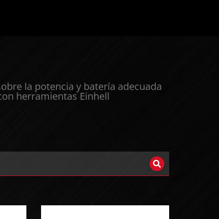
sobre la potencia y batería adecuada
 con herramientas Einhell