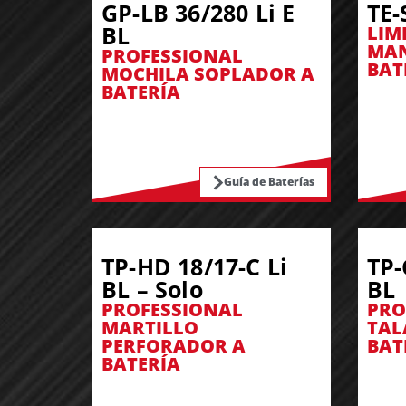
GP-LB 36/280 Li E
TE-
BL
LIM
MAN
PROFESSIONAL
BAT
MOCHILA SOPLADOR A
BATERÍA
Guía de Baterías
TP-HD 18/17-C Li
TP-
BL – Solo
BL
PROFESSIONAL
PRO
MARTILLO
TAL
PERFORADOR A
BAT
BATERÍA