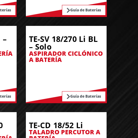
terías
Guía de Baterías
 –
TE-SV 18/270 Li BL
– Solo
ERÍA
ASPIRADOR CICLÓNICO
A BATERÍA
terías
Guía de Baterías
0
TE-CD 18/52 Li
TALADRO PERCUTOR A