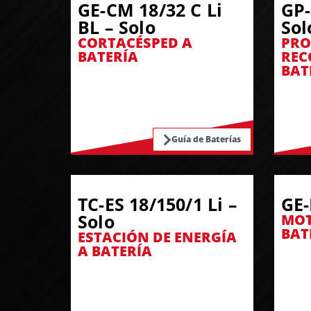
GE-CM 18/32 C Li
GP-
BL – Solo
Sol
CORTACÉSPED A
PRO
BATERÍA
REC
BAT
Guía de Baterías
TC-ES 18/150/1 Li –
GE-
Solo
MOT
BAT
ESTACIÓN DE ENERGÍA
A BATERÍA