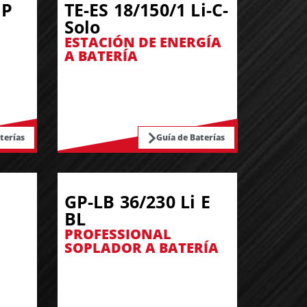
 P
TE-ES 18/150/1 Li-C-
Solo
ESTACIÓN DE ENERGÍA
A BATERÍA
terías
Guía de Baterías
GP-LB 36/230 Li E
BL
PROFESSIONAL
SOPLADOR A BATERÍA