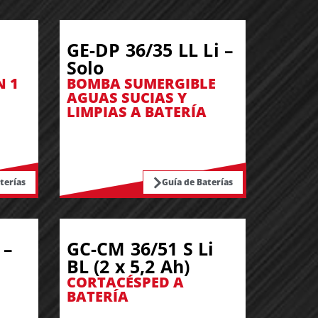
GE-DP 36/35 LL Li –
Solo
N 1
BOMBA SUMERGIBLE
AGUAS SUCIAS Y
LIMPIAS A BATERÍA
terías
Guía de Baterías
 –
GC-CM 36/51 S Li
BL (2 x 5,2 Ah)
CORTACÉSPED A
BATERÍA