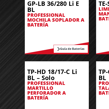
GP-LB 36/280 Li E
TE-
BL
LIM
MAN
PROFESSIONAL
BAT
MOCHILA SOPLADOR A
BATERÍA
Guía de Baterías
TP-HD 18/17-C Li
TP-
BL – Solo
BL
PROFESSIONAL
PRO
MARTILLO
TAL
PERFORADOR A
BAT
BATERÍA