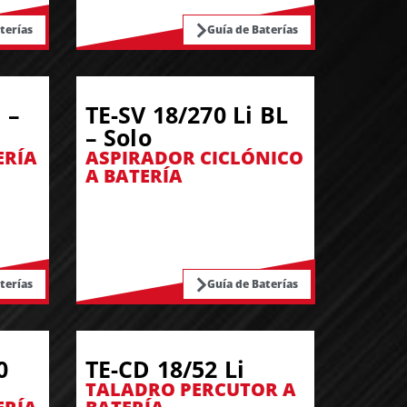
terías
Guía de Baterías
 –
TE-SV 18/270 Li BL
– Solo
ERÍA
ASPIRADOR CICLÓNICO
A BATERÍA
terías
Guía de Baterías
0
TE-CD 18/52 Li
TALADRO PERCUTOR A