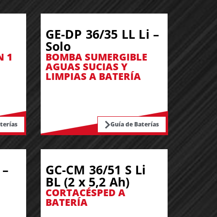
GE-DP 36/35 LL Li –
Solo
N 1
BOMBA SUMERGIBLE
AGUAS SUCIAS Y
LIMPIAS A BATERÍA
terías
Guía de Baterías
 –
GC-CM 36/51 S Li
BL (2 x 5,2 Ah)
CORTACÉSPED A
BATERÍA