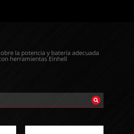
sobre la potencia y batería adecuada
 con herramientas Einhell