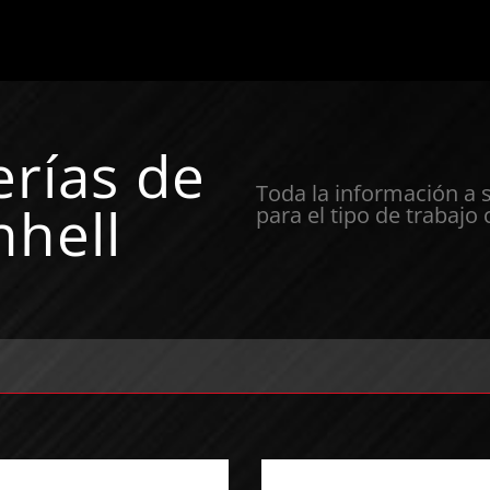
erías de
Toda la información a 
nhell
para el tipo de trabajo