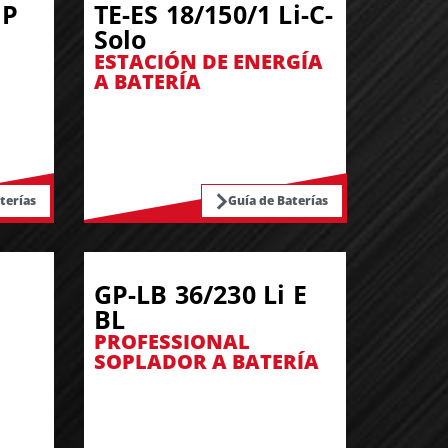
 P
TE-ES 18/150/1 Li-C-
Solo
ESTACIÓN DE ENERGÍA
A BATERÍA
terías
Guía de Baterías
GP-LB 36/230 Li E
BL
PROFESSIONAL
SOPLADOR A BATERÍA