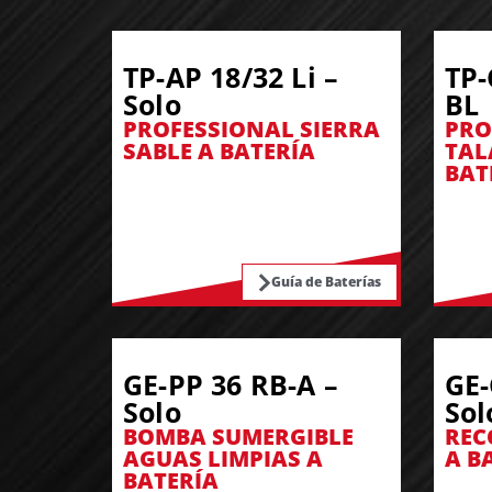
TP-AP 18/32 Li –
TP-
Solo
BL
PROFESSIONAL SIERRA
PRO
SABLE A BATERÍA
TAL
BAT
Guía de Baterías
GE-PP 36 RB-A –
GE-
Solo
Sol
BOMBA SUMERGIBLE
REC
AGUAS LIMPIAS A
A B
BATERÍA