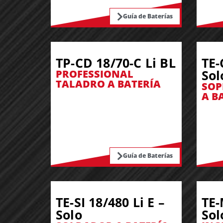
Guía de Baterías
TP-CD 18/70-C Li BL
TE-
Sol
PROFESSIONAL
TALADRO A BATERÍA
SOP
A B
Guía de Baterías
TE-SI 18/480 Li E –
TE-
Solo
Sol