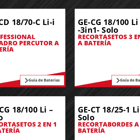
CD 18/70-C Li-i
GE-CG 18/100 Li
-3in1- Solo
FESSIONAL
RECORTASETOS 3 E
ADRO PERCUTOR A
A BATERÍA
ERÍA
Guía de Baterías
Guía de Ba
CG 18/100 Li –
GE-CT 18/25-1 Li
o
Solo
ORTASETOS 2 EN 1
RECORTABORDES A
ATERÍA
BATERÍA