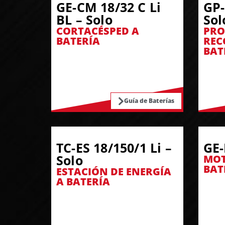
GE-CM 18/32 C Li
GP-
BL – Solo
Sol
CORTACÉSPED A
PRO
BATERÍA
REC
BAT
Guía de Baterías
TC-ES 18/150/1 Li –
GE-
Solo
MOT
BAT
ESTACIÓN DE ENERGÍA
A BATERÍA