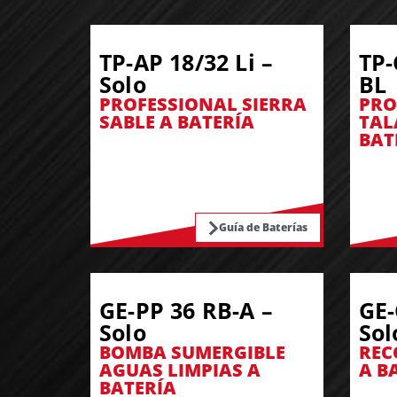
TP-AP 18/32 Li –
TP-
Solo
BL
PROFESSIONAL SIERRA
PRO
SABLE A BATERÍA
TAL
BAT
Guía de Baterías
GE-PP 36 RB-A –
GE-
Solo
Sol
BOMBA SUMERGIBLE
REC
AGUAS LIMPIAS A
A B
BATERÍA