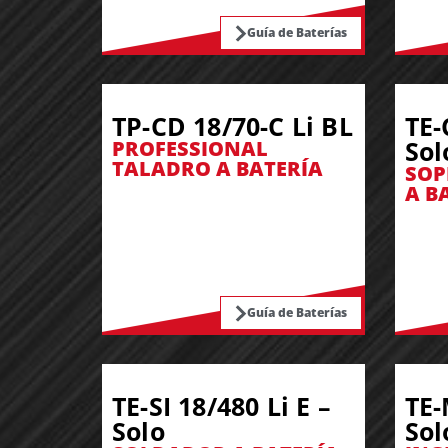
Guía de Baterías
TP-CD 18/70-C Li BL
TE-
Sol
PROFESSIONAL
TALADRO A BATERÍA
SOP
A B
Guía de Baterías
TE-SI 18/480 Li E –
TE-
Solo
Sol