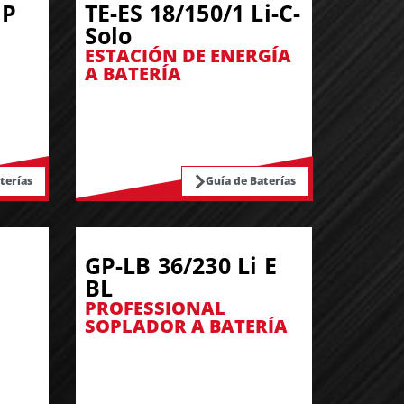
 P
TE-ES 18/150/1 Li-C-
Solo
ESTACIÓN DE ENERGÍA
A BATERÍA
terías
Guía de Baterías
GP-LB 36/230 Li E
BL
PROFESSIONAL
SOPLADOR A BATERÍA