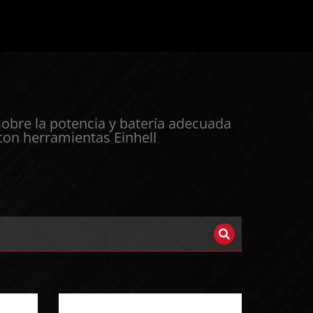
sobre la potencia y batería adecuada
 con herramientas Einhell