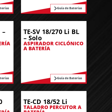
terías
Guía de Baterías
 –
TE-SV 18/270 Li BL
– Solo
ERÍA
ASPIRADOR CICLÓNICO
A BATERÍA
terías
Guía de Baterías
0
TE-CD 18/52 Li
TALADRO PERCUTOR A