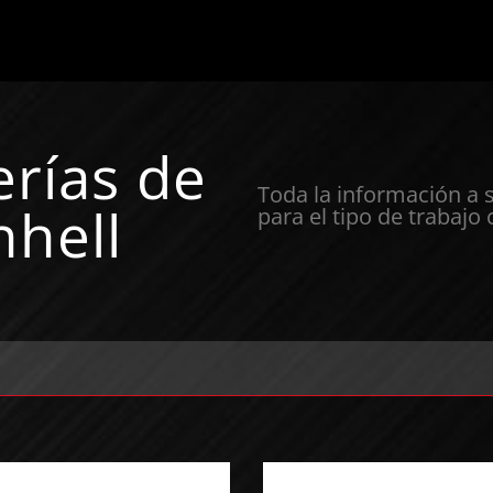
erías de
Toda la información a 
nhell
para el tipo de trabajo