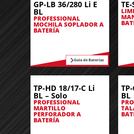
GP-LB 36/280 Li E
TE-
BL
LIM
MAN
PROFESSIONAL
BAT
MOCHILA SOPLADOR A
BATERÍA
Guía de Baterías
TP-HD 18/17-C Li
TP-
BL – Solo
BL
PROFESSIONAL
PRO
MARTILLO
TAL
PERFORADOR A
BAT
BATERÍA