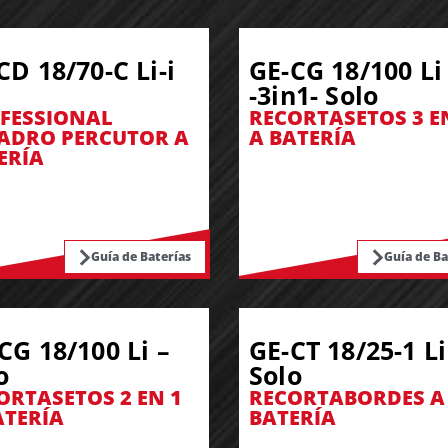
CD 18/70-C Li-i
GE-CG 18/100 Li
-3in1- Solo
FESSIONAL
RECORTASETOS 3 E
ADRO PERCUTOR A
A BATERÍA
ERÍA
Guía de Baterías
Guía de Ba
CG 18/100 Li –
GE-CT 18/25-1 Li
o
Solo
ORTASETOS 2 EN 1
RECORTABORDES A
ATERÍA
BATERÍA