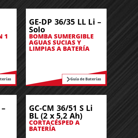
GE-DP 36/35 LL Li –
Solo
N 1
BOMBA SUMERGIBLE
AGUAS SUCIAS Y
LIMPIAS A BATERÍA
terías
Guía de Baterías
 –
GC-CM 36/51 S Li
BL (2 x 5,2 Ah)
CORTACÉSPED A
BATERÍA