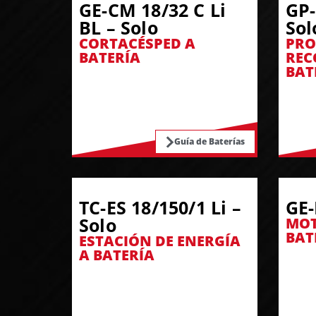
GE-CM 18/32 C Li
GP-
BL – Solo
Sol
CORTACÉSPED A
PRO
BATERÍA
REC
BAT
Guía de Baterías
TC-ES 18/150/1 Li –
GE-
Solo
MOT
BAT
ESTACIÓN DE ENERGÍA
A BATERÍA