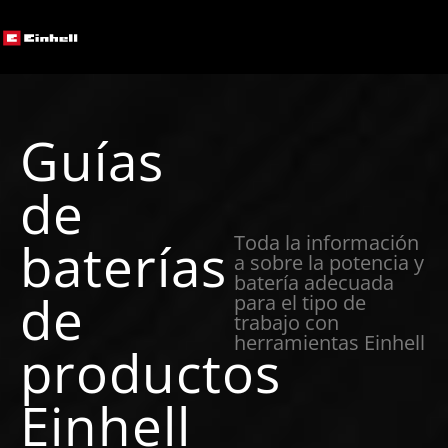
Guías
de
Toda la información
baterías
a sobre la potencia y
batería adecuada
de
para el tipo de
trabajo con
herramientas Einhell
productos
Einhell