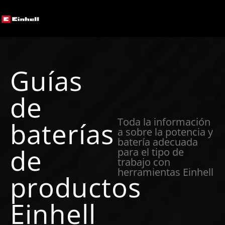
Guías
de
Toda la información
baterías
a sobre la potencia y
batería adecuada
de
para el tipo de
trabajo con
herramientas Einhell
productos
Einhell