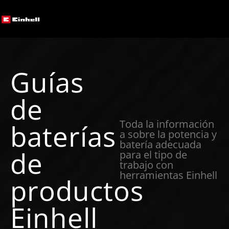
Guías
de
Toda la información
baterías
a sobre la potencia y
batería adecuada
de
para el tipo de
trabajo con
herramientas Einhell
productos
Einhell