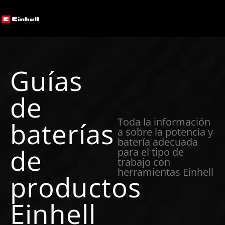
Guías
de
Toda la información
baterías
a sobre la potencia y
batería adecuada
de
para el tipo de
trabajo con
herramientas Einhell
productos
Einhell