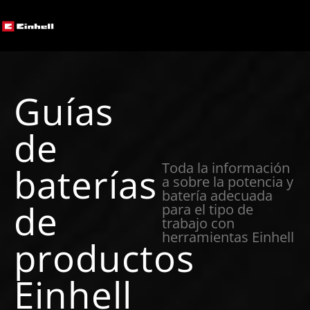
Guías
de
Toda la información
baterías
a sobre la potencia y
batería adecuada
de
para el tipo de
trabajo con
herramientas Einhell
productos
Einhell