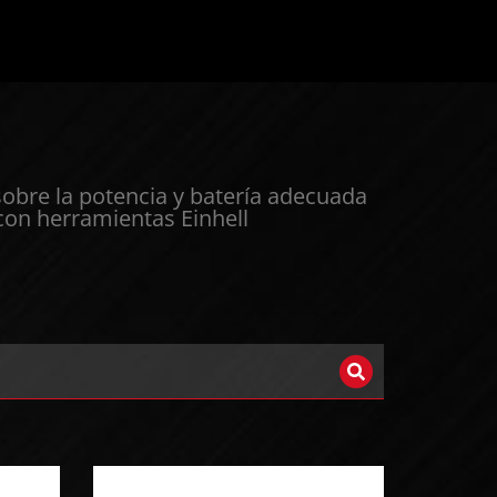
sobre la potencia y batería adecuada
 con herramientas Einhell