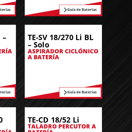
terías
Guía de Baterías
 –
TE-SV 18/270 Li BL
– Solo
ERÍA
ASPIRADOR CICLÓNICO
A BATERÍA
terías
Guía de Baterías
0
TE-CD 18/52 Li
TALADRO PERCUTOR A