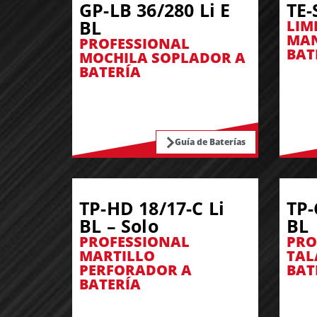
GP-LB 36/280 Li E
TE-
BL
LIM
MAN
PROFESSIONAL
BAT
MOCHILA SOPLADOR A
BATERÍA
Guía de Baterías
TP-HD 18/17-C Li
TP-
BL – Solo
BL
PROFESSIONAL
PRO
MARTILLO
TAL
PERFORADOR A
BAT
BATERÍA