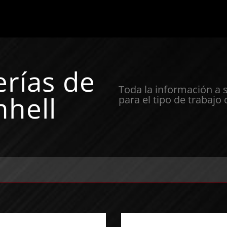
erías de
Toda la información a 
nhell
para el tipo de trabajo