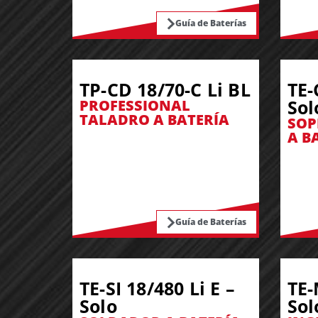
Guía de Baterías
TP-CD 18/70-C Li BL
TE-
Sol
PROFESSIONAL
TALADRO A BATERÍA
SOP
A B
Guía de Baterías
TE-SI 18/480 Li E –
TE-
Solo
Sol