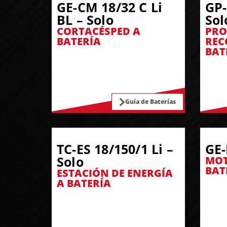
GE-CM 18/32 C Li
GP-
BL – Solo
Sol
CORTACÉSPED A
PRO
BATERÍA
REC
BAT
Guía de Baterías
TC-ES 18/150/1 Li –
GE-
Solo
MOT
BAT
ESTACIÓN DE ENERGÍA
A BATERÍA