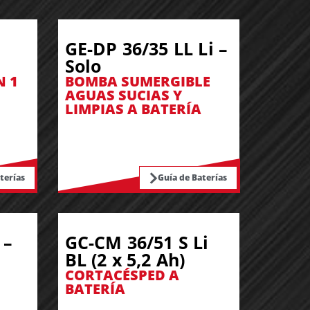
GE-DP 36/35 LL Li –
Solo
N 1
BOMBA SUMERGIBLE
AGUAS SUCIAS Y
LIMPIAS A BATERÍA
terías
Guía de Baterías
 –
GC-CM 36/51 S Li
BL (2 x 5,2 Ah)
CORTACÉSPED A
BATERÍA