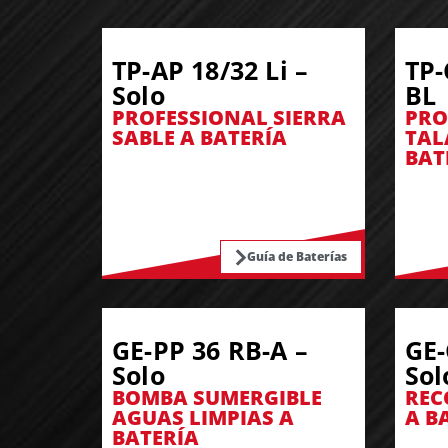
TP-AP 18/32 Li –
TP-
Solo
BL
PROFESSIONAL SIERRA
PRO
SABLE A BATERÍA
TAL
BAT
Guía de Baterías
GE-PP 36 RB-A –
GE-
Solo
Sol
BOMBA SUMERGIBLE
REC
AGUAS LIMPIAS A
A B
BATERÍA