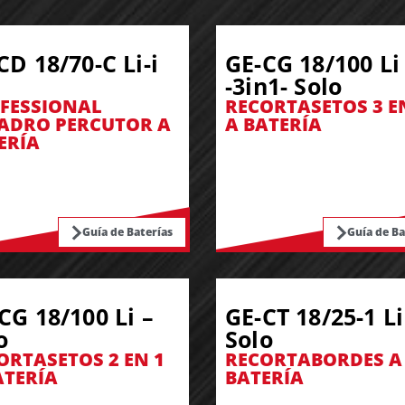
CD 18/70-C Li-i
GE-CG 18/100 Li
-3in1- Solo
FESSIONAL
RECORTASETOS 3 E
ADRO PERCUTOR A
A BATERÍA
ERÍA
Guía de Baterías
Guía de Ba
CG 18/100 Li –
GE-CT 18/25-1 Li
o
Solo
ORTASETOS 2 EN 1
RECORTABORDES A
ATERÍA
BATERÍA