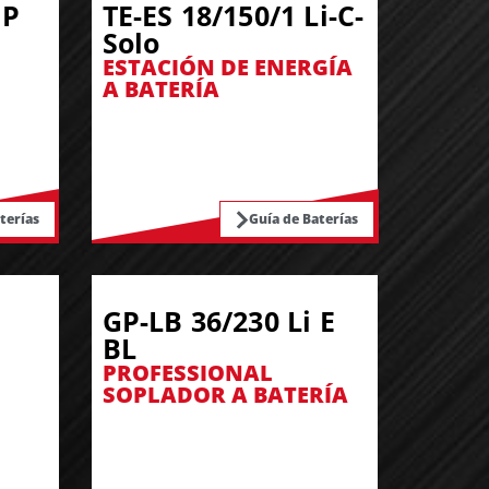
 P
TE-ES 18/150/1 Li-C-
Solo
ESTACIÓN DE ENERGÍA
A BATERÍA
terías
Guía de Baterías
GP-LB 36/230 Li E
BL
PROFESSIONAL
SOPLADOR A BATERÍA