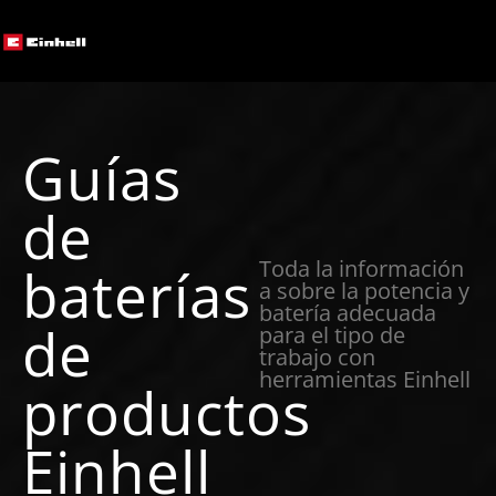
Guías
de
Toda la información
baterías
a sobre la potencia y
batería adecuada
de
para el tipo de
trabajo con
herramientas Einhell
productos
Einhell