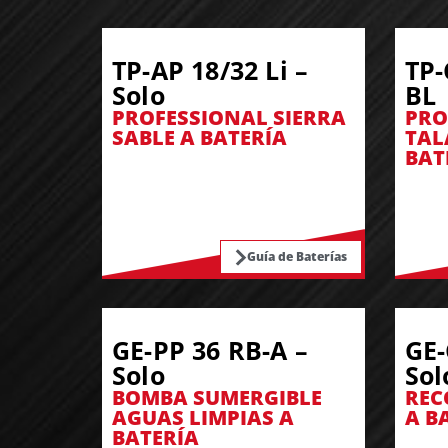
TP-AP 18/32 Li –
TP-
Solo
BL
PROFESSIONAL SIERRA
PRO
SABLE A BATERÍA
TAL
BAT
Guía de Baterías
GE-PP 36 RB-A –
GE-
Solo
Sol
BOMBA SUMERGIBLE
REC
AGUAS LIMPIAS A
A B
BATERÍA