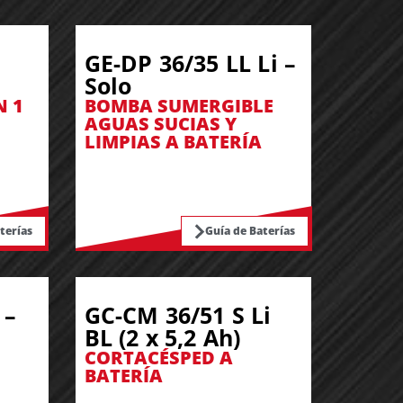
GE-DP 36/35 LL Li –
Solo
N 1
BOMBA SUMERGIBLE
AGUAS SUCIAS Y
LIMPIAS A BATERÍA
terías
Guía de Baterías
 –
GC-CM 36/51 S Li
BL (2 x 5,2 Ah)
CORTACÉSPED A
BATERÍA