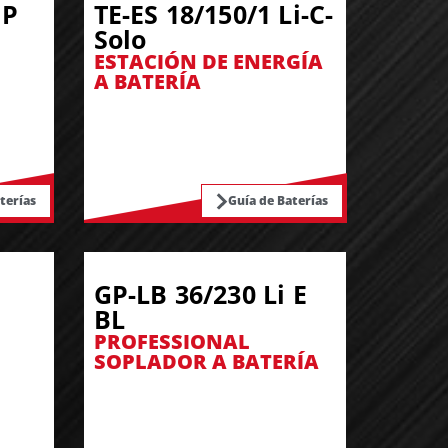
 P
TE-ES 18/150/1 Li-C-
Solo
ESTACIÓN DE ENERGÍA
A BATERÍA
terías
Guía de Baterías
GP-LB 36/230 Li E
BL
PROFESSIONAL
SOPLADOR A BATERÍA