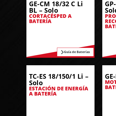
GE-CM 18/32 C Li
GP-
BL – Solo
Sol
CORTACÉSPED A
PRO
BATERÍA
REC
BAT
Guía de Baterías
TC-ES 18/150/1 Li –
GE-
Solo
MOT
BAT
ESTACIÓN DE ENERGÍA
A BATERÍA