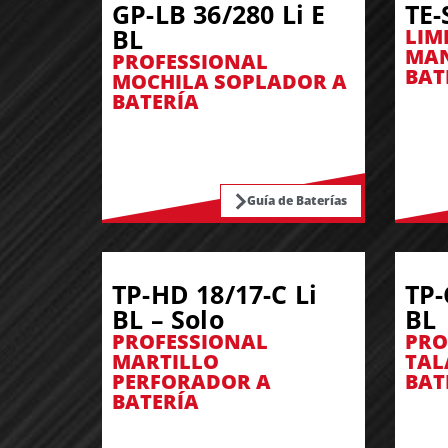
GP-LB 36/280 Li E
TE-
BL
LIM
MAN
PROFESSIONAL
BAT
MOCHILA SOPLADOR A
BATERÍA
Guía de Baterías
TP-HD 18/17-C Li
TP-
BL – Solo
BL
PROFESSIONAL
PRO
MARTILLO
TAL
PERFORADOR A
BAT
BATERÍA