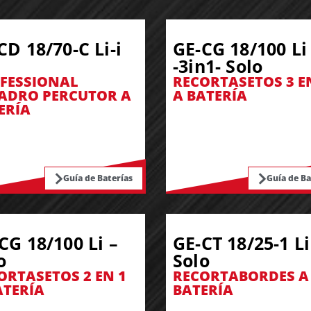
CD 18/70-C Li-i
GE-CG 18/100 Li
-3in1- Solo
FESSIONAL
RECORTASETOS 3 E
ADRO PERCUTOR A
A BATERÍA
ERÍA
Guía de Baterías
Guía de Ba
CG 18/100 Li –
GE-CT 18/25-1 Li
o
Solo
ORTASETOS 2 EN 1
RECORTABORDES A
ATERÍA
BATERÍA