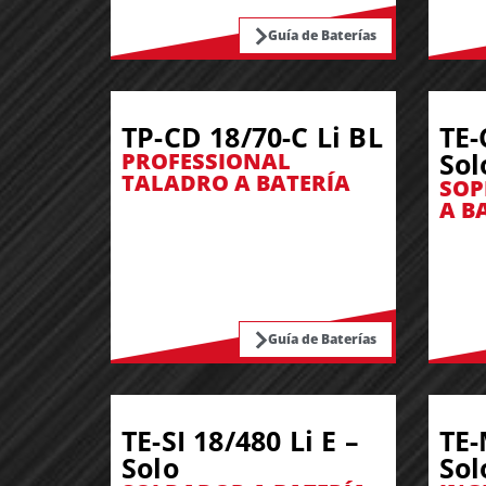
Guía de Baterías
TP-CD 18/70-C Li BL
TE-
Sol
PROFESSIONAL
TALADRO A BATERÍA
SOP
A B
Guía de Baterías
TE-SI 18/480 Li E –
TE-
Solo
Sol