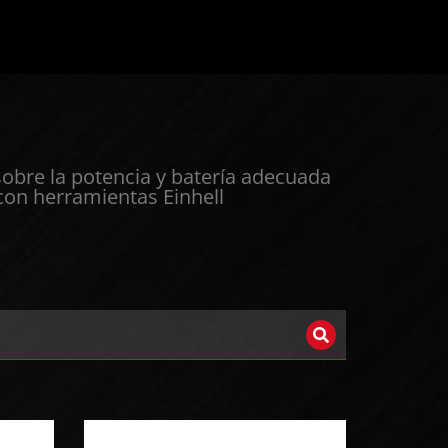
sobre la potencia y batería adecuada
 con herramientas Einhell