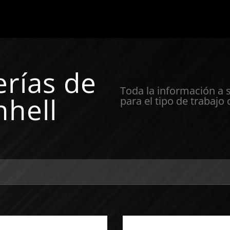
erías de
Toda la información a 
nhell
para el tipo de trabajo