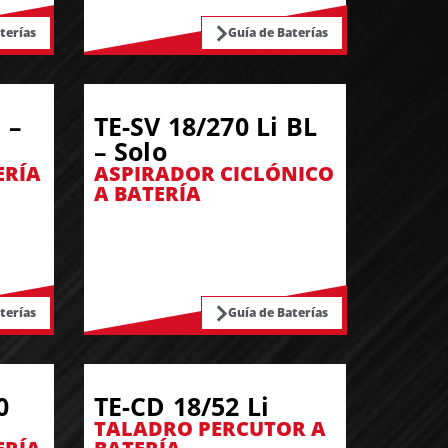
terías
Guía de Baterías
 –
TE-SV 18/270 Li BL
– Solo
ERÍA
ASPIRADOR CICLÓNICO
A BATERÍA
terías
Guía de Baterías
0
TE-CD 18/52 Li
TALADRO PERCUTOR A