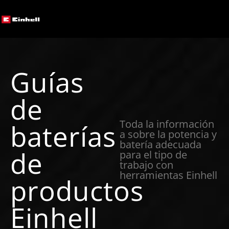
Guías
de
Toda la información
baterías
a sobre la potencia y
batería adecuada
de
para el tipo de
trabajo con
herramientas Einhell
productos
Einhell