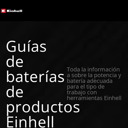
Guías
de
Toda la información
baterías
a sobre la potencia y
batería adecuada
de
para el tipo de
trabajo con
herramientas Einhell
productos
Einhell