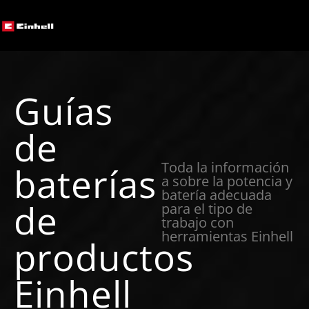
Guías
de
Toda la información
baterías
a sobre la potencia y
batería adecuada
de
para el tipo de
trabajo con
herramientas Einhell
productos
Einhell