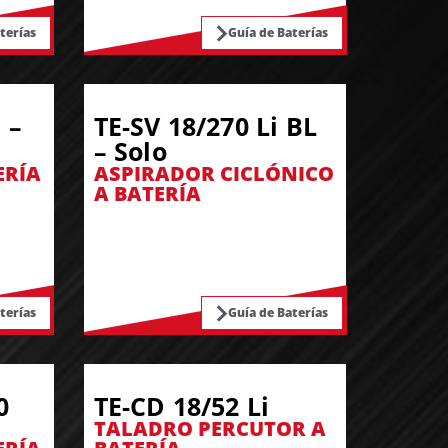
terías
Guía de Baterías
 –
TE-SV 18/270 Li BL
– Solo
ERÍA
ASPIRADOR CICLÓNICO
A BATERÍA
terías
Guía de Baterías
0
TE-CD 18/52 Li
TALADRO PERCUTOR A