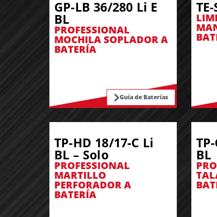
GP-LB 36/280 Li E
TE-
BL
LIM
MAN
PROFESSIONAL
BAT
MOCHILA SOPLADOR A
BATERÍA
Guía de Baterías
TP-HD 18/17-C Li
TP-
BL – Solo
BL
PROFESSIONAL
PRO
MARTILLO
TAL
PERFORADOR A
BAT
BATERÍA