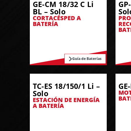
GE-CM 18/32 C Li
GP-
BL – Solo
Sol
CORTACÉSPED A
PRO
BATERÍA
REC
BAT
Guía de Baterías
TC-ES 18/150/1 Li –
GE-
Solo
MOT
BAT
ESTACIÓN DE ENERGÍA
A BATERÍA