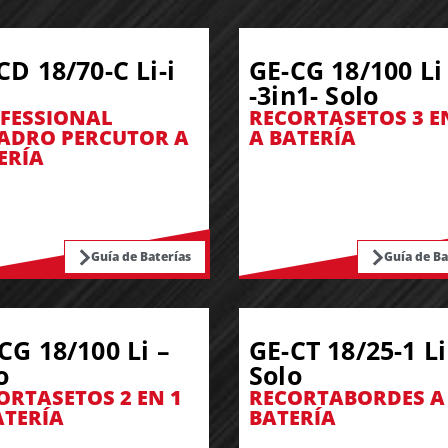
CD 18/70-C Li-i
GE-CG 18/100 Li
-3in1- Solo
FESSIONAL
RECORTASETOS 3 E
ADRO PERCUTOR A
A BATERÍA
ERÍA
Guía de Baterías
Guía de Ba
CG 18/100 Li –
GE-CT 18/25-1 Li
o
Solo
ORTASETOS 2 EN 1
RECORTABORDES A
ATERÍA
BATERÍA