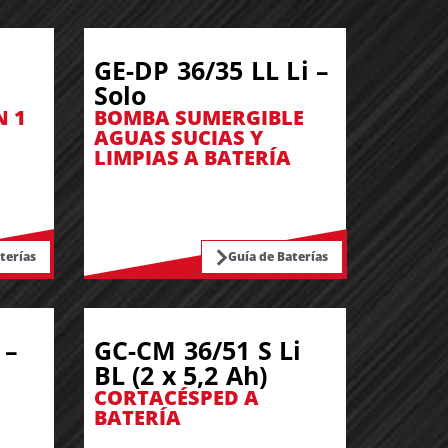
GE-DP 36/35 LL Li –
Solo
N 1
BOMBA SUMERGIBLE
AGUAS SUCIAS Y
LIMPIAS A BATERÍA
terías
Guía de Baterías
 –
GC-CM 36/51 S Li
BL (2 x 5,2 Ah)
CORTACÉSPED A
BATERÍA