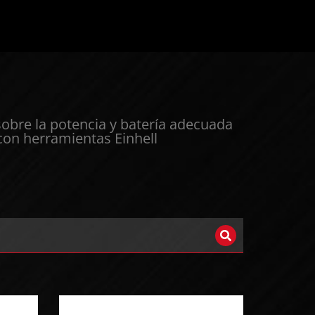
sobre la potencia y batería adecuada
 con herramientas Einhell