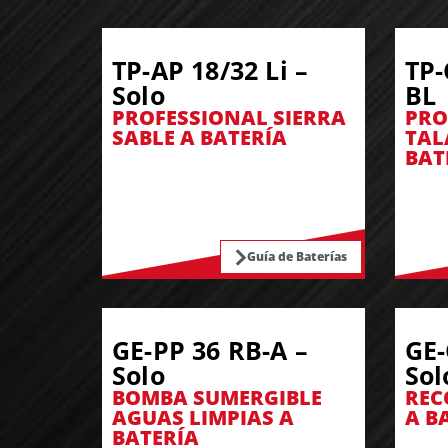
TP-AP 18/32 Li –
TP-
Solo
BL
PROFESSIONAL SIERRA
PRO
SABLE A BATERÍA
TAL
BAT
Guía de Baterías
GE-PP 36 RB-A –
GE-
Solo
Sol
BOMBA SUMERGIBLE
REC
AGUAS LIMPIAS A
A B
BATERÍA