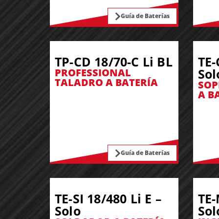
Guía de Baterías
TP-CD 18/70-C Li BL
TE-
Sol
PROFESSIONAL
TALADRO A BATERÍA
SOP
A B
Guía de Baterías
TE-SI 18/480 Li E –
TE-
Solo
Sol