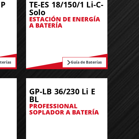
 P
TE-ES 18/150/1 Li-C-
Solo
ESTACIÓN DE ENERGÍA
A BATERÍA
terías
Guía de Baterías
GP-LB 36/230 Li E
BL
PROFESSIONAL
SOPLADOR A BATERÍA