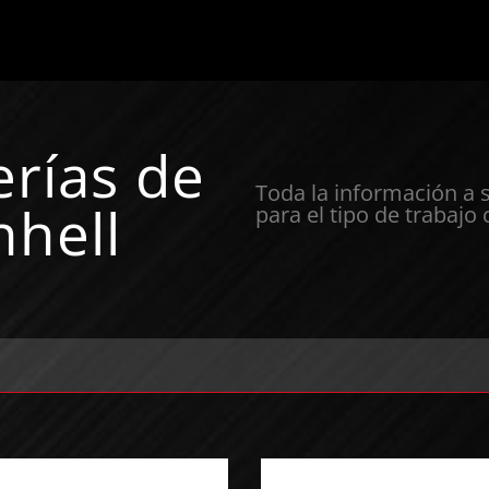
erías de
Toda la información a 
nhell
para el tipo de trabajo