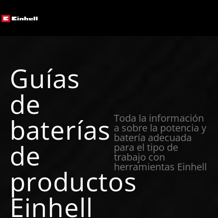
Guías
de
Toda la información
baterías
a sobre la potencia y
batería adecuada
de
para el tipo de
trabajo con
herramientas Einhell
productos
Einhell