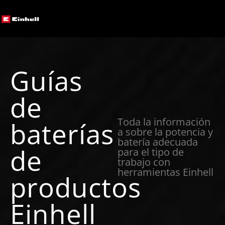
Guías
de
Toda la información
baterías
a sobre la potencia y
batería adecuada
de
para el tipo de
trabajo con
herramientas Einhell
productos
Einhell