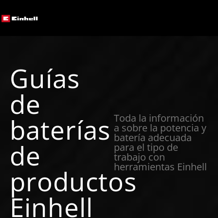
Guías
de
Toda la información
baterías
a sobre la potencia y
batería adecuada
de
para el tipo de
trabajo con
herramientas Einhell
productos
Einhell