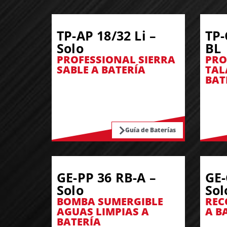
TP-AP 18/32 Li –
TP-
Solo
BL
PROFESSIONAL SIERRA
PRO
SABLE A BATERÍA
TAL
BAT
Guía de Baterías
GE-PP 36 RB-A –
GE-
Solo
Sol
BOMBA SUMERGIBLE
REC
AGUAS LIMPIAS A
A B
BATERÍA