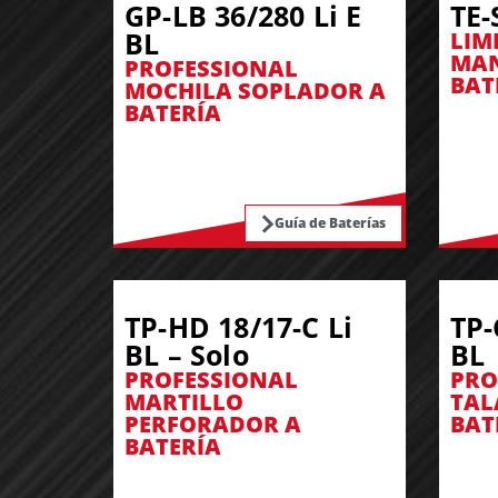
GP-LB 36/280 Li E
TE-
BL
LIM
MAN
PROFESSIONAL
BAT
MOCHILA SOPLADOR A
BATERÍA
Guía de Baterías
TP-HD 18/17-C Li
TP-
BL – Solo
BL
PROFESSIONAL
PRO
MARTILLO
TAL
PERFORADOR A
BAT
BATERÍA