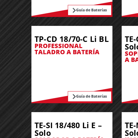
Guía de Baterías
TP-CD 18/70-C Li BL
TE-
Sol
PROFESSIONAL
TALADRO A BATERÍA
SOP
A B
Guía de Baterías
TE-SI 18/480 Li E –
TE-
Solo
Sol