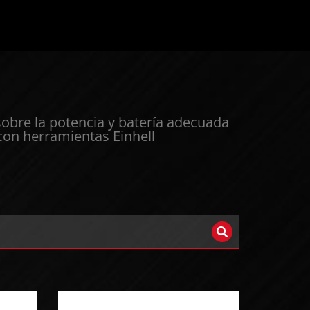
sobre la potencia y batería adecuada
 con herramientas Einhell