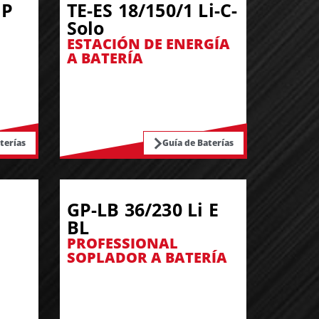
 P
TE-ES 18/150/1 Li-C-
Solo
ESTACIÓN DE ENERGÍA
A BATERÍA
terías
Guía de Baterías
GP-LB 36/230 Li E
BL
PROFESSIONAL
SOPLADOR A BATERÍA