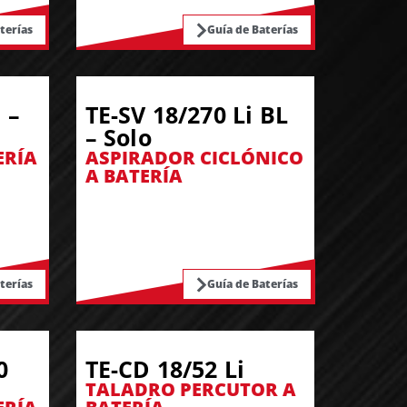
terías
Guía de Baterías
 –
TE-SV 18/270 Li BL
– Solo
ERÍA
ASPIRADOR CICLÓNICO
A BATERÍA
terías
Guía de Baterías
0
TE-CD 18/52 Li
TALADRO PERCUTOR A