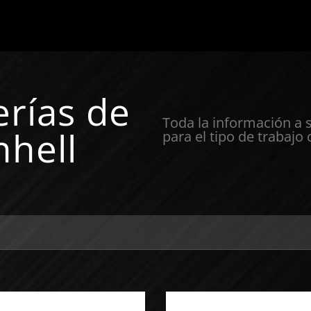
erías de
Toda la información a 
nhell
para el tipo de trabajo