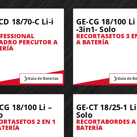
CD 18/70-C Li-i
GE-CG 18/100 Li
-3in1- Solo
FESSIONAL
RECORTASETOS 3 E
ADRO PERCUTOR A
A BATERÍA
ERÍA
Guía de Baterías
Guía de Ba
CG 18/100 Li –
GE-CT 18/25-1 Li
o
Solo
ORTASETOS 2 EN 1
RECORTABORDES A
ATERÍA
BATERÍA