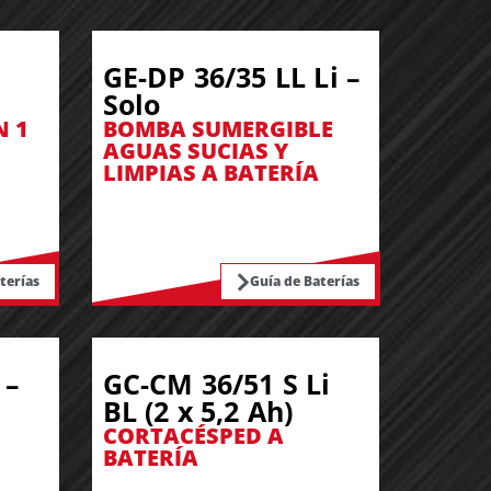
GE-DP 36/35 LL Li –
Solo
N 1
BOMBA SUMERGIBLE
AGUAS SUCIAS Y
LIMPIAS A BATERÍA
terías
Guía de Baterías
 –
GC-CM 36/51 S Li
BL (2 x 5,2 Ah)
CORTACÉSPED A
BATERÍA