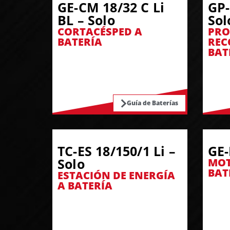
GE-CM 18/32 C Li
GP-
BL – Solo
Sol
CORTACÉSPED A
PRO
BATERÍA
REC
BAT
Guía de Baterías
TC-ES 18/150/1 Li –
GE-
Solo
MOT
BAT
ESTACIÓN DE ENERGÍA
A BATERÍA