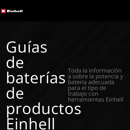
Guías
de
Toda la información
baterías
a sobre la potencia y
batería adecuada
de
para el tipo de
trabajo con
herramientas Einhell
productos
Einhell