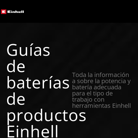
Guías
de
Toda la información
baterías
a sobre la potencia y
batería adecuada
de
para el tipo de
trabajo con
herramientas Einhell
productos
Einhell